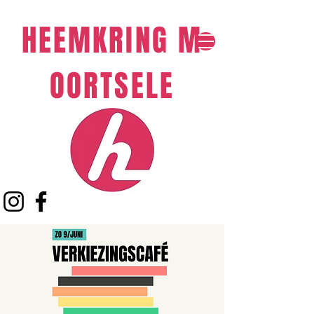
HEEMKRING
M
OORTSELE​