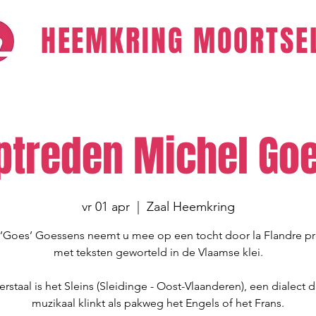
HEEMKRING
MOORTSEL
optreden Michel Go
vr 01 apr
  |  
Zaal Heemkring
 ’Goes’ Goessens neemt u mee op een tocht door la Flandre p
met teksten geworteld in de Vlaamse klei.
staal is het Sleins (Sleidinge - Oost-Vlaanderen), een dialect 