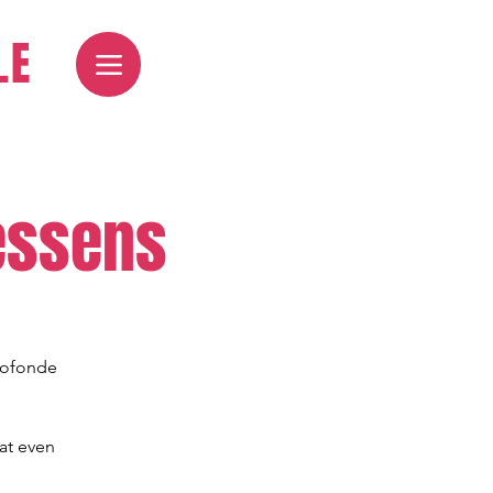
E​
essens
rofonde
dat even