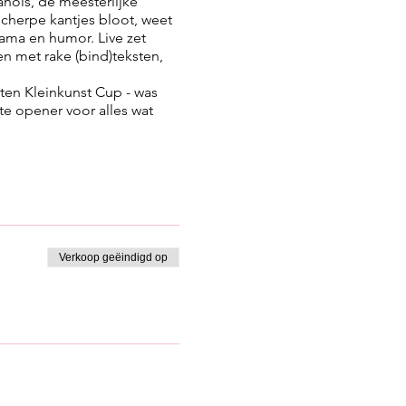
anois, de meesterlijke
scherpe kantjes bloot, weet
rama en humor. Live zet
en met rake (bind)teksten,
ten Kleinkunst Cup - was
ste opener voor alles wat
Verkoop geëindigd op