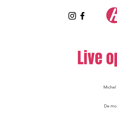
Live 
Michel
De moer