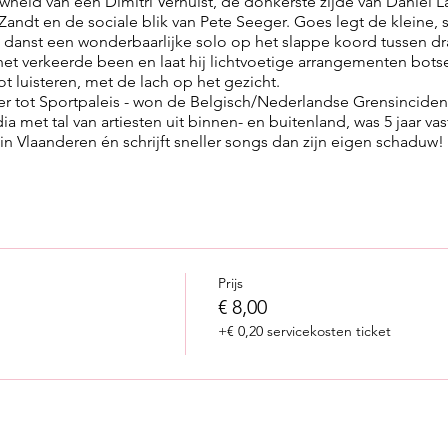
wheid van een Dimitri Verhulst, de donkerste zijde van Daniel L
Zandt en de sociale blik van Pete Seeger. Goes legt de kleine, 
en danst een wonderbaarlijke solo op het slappe koord tussen d
het verkeerde been en laat hij lichtvoetige arrangementen bots
ot luisteren, met de lach op het gezicht.
 tot Sportpaleis - won de Belgisch/Nederlandse Grensinciden
a met tal van artiesten uit binnen- en buitenland, was 5 jaar va
in Vlaanderen én schrijft sneller songs dan zijn eigen schaduw!
Prijs
€ 8,00
+€ 0,20 servicekosten ticket