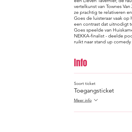
een Lieven Tavernier, de rau
vertelkunst van Townes Van 
ze prachtig te relativeren 
Goes de luisteraar vaak op 
een contrast dat uitnodigt t
Goes speelde van Huiskamer
NEKKA-finalist - deelde podi
ruikt naar stand up comedy 
Info
Soort ticket
Toegangsticket
Meer info