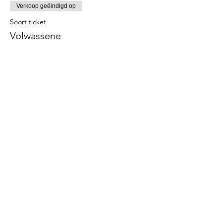
Verkoop geëindigd op
Soort ticket
Volwassene
Meer info
Prijs
€ 10,00
Verkoop geëindigd op
Soort ticket
Kind (t.e.m. 12 jaar)
Meer info
Prijs
€ 7,00