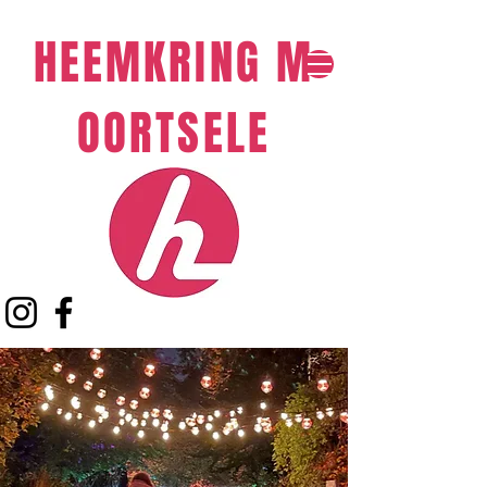
HEEMKRING
M
OORTSELE​