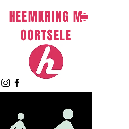
HEEMKRING
M
OORTSELE​