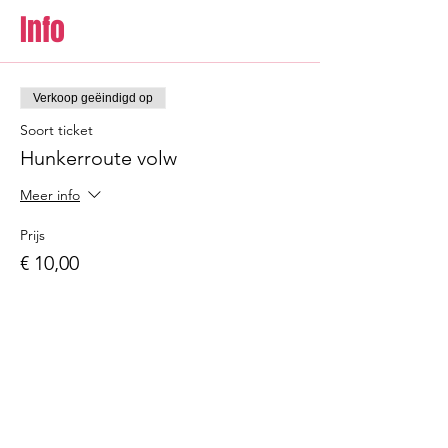
Info
Verkoop geëindigd op
Soort ticket
Hunkerroute volw
Meer info
Prijs
€ 10,00
Verkoop geëindigd op
Soort ticket
Hunkerroute kind ( 6-12j)
Meer info