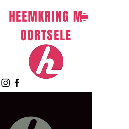
HEEMKRING
M
OORTSELE​