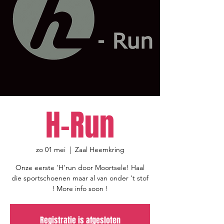
H-Run
zo 01 mei
  |  
Zaal Heemkring
Onze eerste 'H'run door Moortsele! Haal
die sportschoenen maar al van onder 't stof
! More info soon !
Registratie is afgesloten