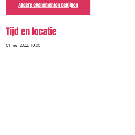
Andere evenementen bekijken
Tijd en locatie
01 mei 2022, 10:00
Zaal Heemkring, Kloosterstraat 13, 9860
Oosterzele, België
Deel dit evenement