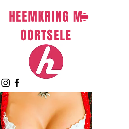
HEEMKRING
M
OORTSELE​