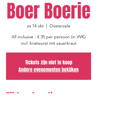
Boer Boerie
za 14 okt
  |  
Oosterzele
All inclusive - € 35 per persoon (in VVK)
incl. bratwurst mit sauerkraut
Tickets zijn niet te koop
Andere evenementen bekijken
Tijd en locatie
14 okt 2023, 20:00 – 23:50
Oosterzele, Kloosterstraat 13, 9860
Oosterzele, België