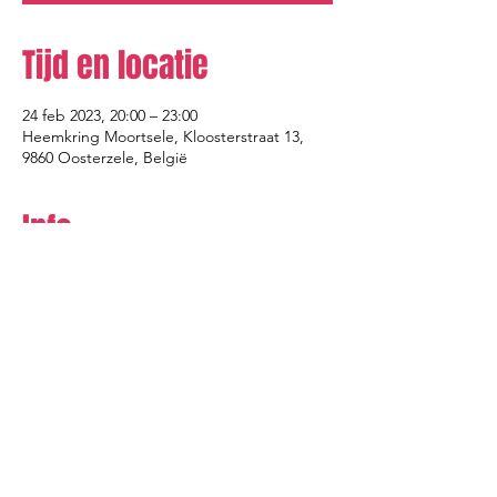
Tijd en locatie
24 feb 2023, 20:00 – 23:00
Heemkring Moortsele, Kloosterstraat 13,
9860 Oosterzele, België
Info
Verkoop geëindigd op
Soort ticket
Standaard ticket
Prijs
€ 15,00