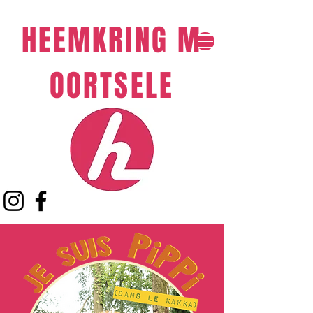
HEEMKRING
M
OORTSELE​