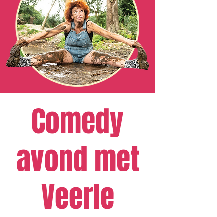
Comedy
avond met
Veerle